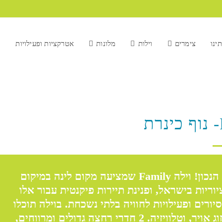
ינו
צימרים
וילות
מלונות
אטרקציות ופעילויות
נ
חיפשתם את החופשה המושלמת? הגעתם למקום הנכון! וילה Family שמציעה מקום לינה במיקום
ריות בישראל, ופנינת תיירות פיקנטית עבור אלו
רים ופעילויות לחוויה בלתי נשכחת. בוילה תוכלו
למצוא 5 חדרי שינה שכל חדר מכיל מיטה זוגית, מיזוג אויר, וטלוויזיה. 2 חדרי רחצה גדולים ומרווחים,